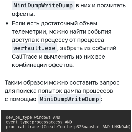
MiniDumpWriteDump
в них и посчитать
офсеты.
Если есть достаточный объем
телеметрии, можно найти события
доступа к процессу от процесса
werfault.exe
, забрать из событий
CallTrace и вычленить из них все
комбинации офсетов.
Таким образом можно составить запрос
для поиска попыток дампа процессов
с помощью
MiniDumpWriteDump
:
dev_os_type:windows AND

event_type:processaccess AND

proc_calltrace:(CreateToolhelp32Snapshot AND UNKNOWN) 
(
