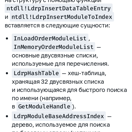
ntdll!LdrpInsertDataTableEntry
и
ntdll!LdrpInsertModuleToIndex
вставляется в следующие сущности:
InLoadOrderModuleList
,
InMemoryOrderModuleList
—
основные двусвязные списки,
используемые для перечисления.
LdrpHashTable
— хеш‑таблица,
хранящая 32 двусвязных списка
и использующаяся для быстрого поиска
по имени (например,
в
GetModuleHandle
).
LdrpModuleBaseAddressIndex
—
дерево, используемое для поиска