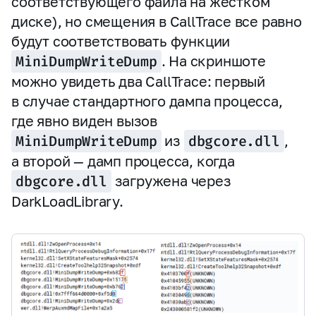
соответствующего файла на жестком
диске), но смещения в CallTrace все равно
будут соответствовать функции
MiniDumpWriteDump
. На скриншоте
можно увидеть два CallTrace: первый
в случае стандартного дампа процесса,
где явно виден вызов
MiniDumpWriteDump
из
dbgcore.dll
,
а второй — дамп процесса, когда
dbgcore.dll
загружена через
DarkLoadLibrary.