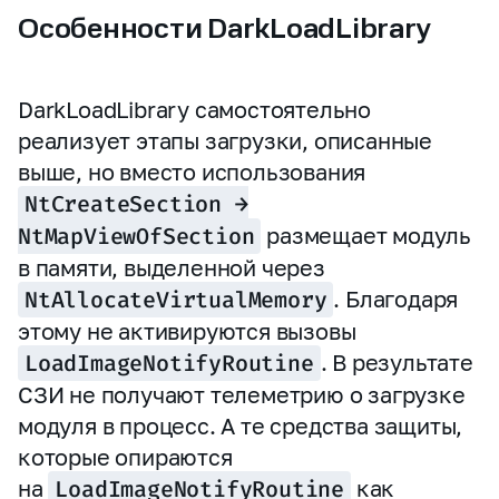
Особенности DarkLoadLibrary
DarkLoadLibrary самостоятельно
реализует этапы загрузки, описанные
выше, но вместо использования
NtCreateSection →
NtMapViewOfSection
размещает модуль
в памяти, выделенной через
NtAllocateVirtualMemory
. Благодаря
этому не активируются вызовы
LoadImageNotifyRoutine
. В результате
СЗИ не получают телеметрию о загрузке
модуля в процесс. А те средства защиты,
которые опираются
на
LoadImageNotifyRoutine
как