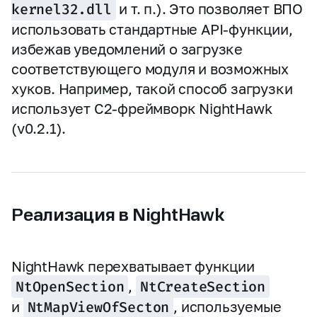
kernel32.dll
и т. п.). Это позволяет ВПО
использовать стандартные API‑функции,
избежав уведомлений о загрузке
соответствующего модуля и возможных
хуков. Например, такой способ загрузки
использует C2‑фреймворк NightHawk
(v0.2.1).
Реализация в NightHawk
NightHawk перехватывает функции
NtOpenSection
,
NtCreateSection
и
NtMapViewOfSecton
, используемые