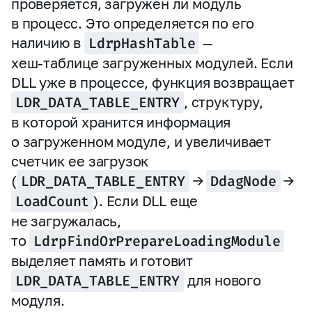
проверяется, загружен ли модуль
в процесс. Это определяется по его
наличию в
LdrpHashTable
—
хеш‑таблице загруженных модулей. Если
DLL уже в процессе, функция возвращает
LDR_DATA_TABLE_ENTRY
, структуру,
в которой хранится информация
о загруженном модуле, и увеличивает
счетчик ее загрузок
(
LDR_DATA_TABLE_ENTRY
→
DdagNode
→
LoadCount
). Если DLL еще
не загружалась,
то
LdrpFindOrPrepareLoadingModule
выделяет память и готовит
LDR_DATA_TABLE_ENTRY
для нового
модуля.