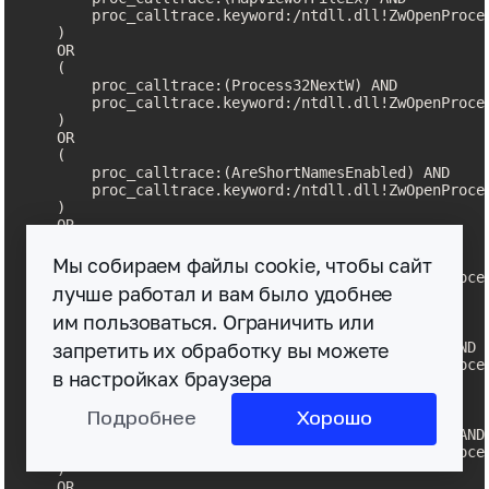
        proc_calltrace.keyword:/ntdll.dll!ZwOpenProce
    )

    OR

    (

        proc_calltrace:(Process32NextW) AND

        proc_calltrace.keyword:/ntdll.dll!ZwOpenProce
    )

    OR

    (

        proc_calltrace:(AreShortNamesEnabled) AND

        proc_calltrace.keyword:/ntdll.dll!ZwOpenProce
    )

    OR

    (

        proc_calltrace:(GetModuleHandleW) AND

Мы собираем файлы cookie, чтобы сайт
        proc_calltrace.keyword:/ntdll.dll!ZwOpenProce
лучше работал и вам было удобнее
    )

    OR

им пользоваться. Ограничить или
    (

запретить их обработку вы можете
        proc_calltrace:(K32GetModuleFileNameExW) AND

        proc_calltrace.keyword:/ntdll.dll!ZwOpenProce
в настройках браузера
    )

    OR

    (

Подробнее
Хорошо
        proc_calltrace:(GetPrivateProfileStringW) AND

        proc_calltrace.keyword:/ntdll.dll!ZwOpenProce
    )

    OR
