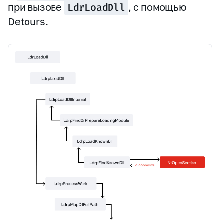
при вызове
LdrLoadDll
, с помощью
Detours.