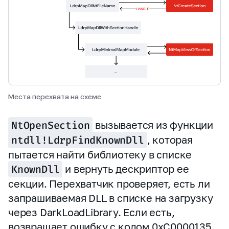
Места перехвата на схеме
NtOpenSection
вызывается из функции
ntdll!LdrpFindKnownDll
, которая
пытается найти библиотеку в списке
KnownDll
и вернуть дескриптор ее
секции. Перехватчик проверяет, есть ли
запрашиваемая DLL в списке на загрузку
через DarkLoadLibrary. Если есть,
возвращает ошибку с кодом 0xC0000135