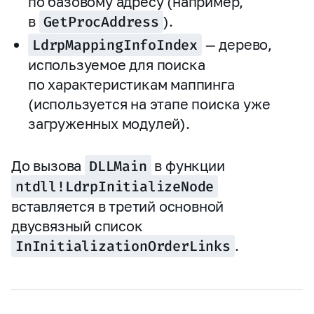
по базовому адресу (например,
в
GetProcAddress
).
LdrpMappingInfoIndex
— дерево,
используемое для поиска
по характеристикам маппинга
(используется на этапе поиска уже
загруженных модулей).
До вызова
DLLMain
в функции
ntdll!LdrpInitializeNode
вставляется в третий основной
двусвязный список
InInitializationOrderLinks
.