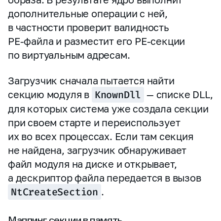
дополнительные операции с ней,
в частности проверит валидность
PE‑файла и разместит его PE‑секции
по виртуальным адресам.
Загрузчик сначала пытается найти
секцию модуля в
KnownDll
— списке DLL,
для которых система уже создала секции
при своем старте и переиспользует
их во всех процессах. Если там секция
не найдена, загрузчик обнаруживает
файл модуля на диске и открывает,
а дескриптор файла передается в вызов
NtCreateSection
.
Маппинг секции в память