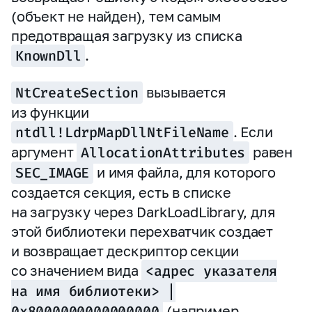
(объект не найден), тем самым
предотвращая загрузку из списка
KnownDll
.
NtCreateSection
вызывается
из функции
ntdll!LdrpMapDllNtFileName
. Если
аргумент
AllocationAttributes
равен
SEC_IMAGE
и имя файла, для которого
создается секция, есть в списке
на загрузку через DarkLoadLibrary, для
этой библиотеки перехватчик создает
и возвращает дескриптор секции
со значением вида
<адрес указателя
на имя библиотеки> |
0x8000000000000000
(например,