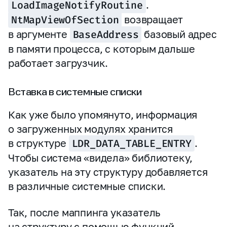
LoadImageNotifyRoutine
.
NtMapViewOfSection
возвращает
в аргументе
BaseAddress
базовый адрес
в памяти процесса, с которым дальше
работает загрузчик.
Вставка в системные списки
Как уже было упомянуто, информация
о загруженных модулях хранится
в структуре
LDR_DATA_TABLE_ENTRY
.
Чтобы система «видела» библиотеку,
указатель на эту структуру добавляется
в различные системные списки.
Так, после маппинга указатель
на структуру с помощью функций