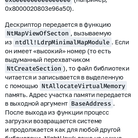
0x8000020803e96a50).
Дескриптор передается в функцию
NtMapViewOfSecton
, вызываемую
из
ntdll!LdrpMinimalMapModule
. Если
он имеет «высокий» номер (то есть
выдуманный перехватчиком
NtCreateSection
), то файл библиотеки
читается и записывается в выделенную
с помощью
NtAllocateVirtualMemory
память. Адрес участка памяти передается
в выходной аргумент
BaseAddress
.
После выхода из функции процесс
загрузки возвращается системе
и продолжается как для любой другой