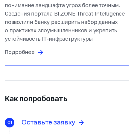
понимание ландшафта угроз более точным.
понимание ландшафта угроз более точным.
понимание ландшафта угроз более точным.
Сведения портала BI.ZONE Threat Intelligence
Сведения портала BI.ZONE Threat Intelligence
Сведения портала BI.ZONE Threat Intelligence
позволили банку расширить набор данных
позволили банку расширить набор данных
позволили банку расширить набор данных
о практиках злоумышленников и укрепить
о практиках злоумышленников и укрепить
о практиках злоумышленников и укрепить
устойчивость IT‑инфраструктуры
устойчивость IT‑инфраструктуры
устойчивость IT‑инфраструктуры
Подробнее
Подробнее
Подробнее
Как попробовать
Оставьте заявку