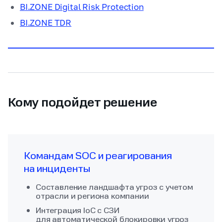
BI.ZONE Digital Risk Protection
BI.ZONE Digital Risk Protection
BI.ZONE Digital Risk Protection
BI.ZONE TDR
BI.ZONE TDR
BI.ZONE TDR
Кому подойдет решение
Командам SOC и реагирования
на инциденты
Составление ландшафта угроз с учетом
отрасли и региона компании
Интеграция IoC с СЗИ
для автоматической блокировки угроз