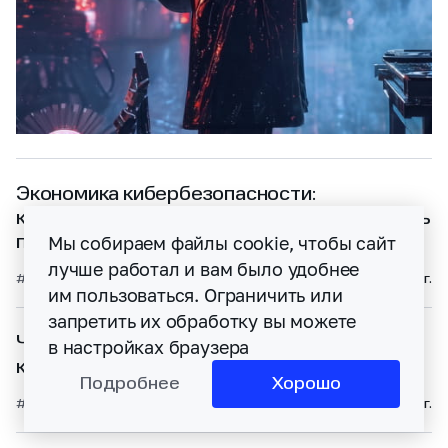
Экономика кибербезопасности:
как предотвращать инциденты и управлять
Мы собираем файлы cookie, чтобы сайт
последствиями
лучше работал и вам было удобнее
#рекомендации
#аналитика
#инструменты
29 июля 2026 г.
им пользоваться. Ограничить или
запретить их обработку вы можете
Что такое EDR: комплексная защита
в настройках браузера
конечных точек
Подробнее
Хорошо
#атаки
#технологии
27 июля 2026 г.