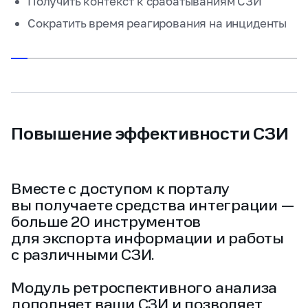
Получить контекст к срабатываниям СЗИ
Получить контекст к срабатываниям СЗИ
злоумышленники
злоумышленники
Осуществить проактивный поиск угроз
Сократить время реагирования на инциденты
Сократить время реагирования на инциденты
Повышение эффективности СЗИ
Вместе с доступом к порталу
вы получаете средства интеграции —
больше 20 инструментов
для экспорта информации и работы
с различными СЗИ.
Модуль ретроспективного анализа
дополняет ваши СЗИ и позволяет