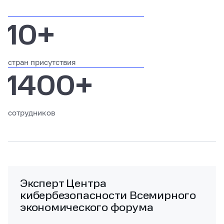
10+
стран присутствия
1400+
сотрудников
Советник по киберб
ти Всемирного
Международного Ко
форума
Красного Креста