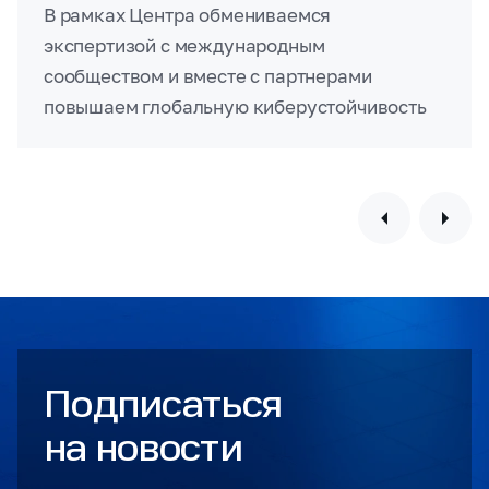
иваемся
В составе Всеобщего консу
ародным
совета помогаем защищать
с партнерами
лиц от цифровых угроз во 
иберустойчивость
конфликтов
Подписаться
на новости