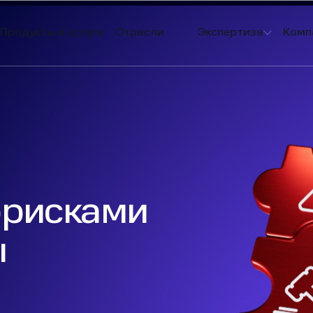
Продукты и услуги
Отрасли
Экспертиза
Комп
ррисками
ы