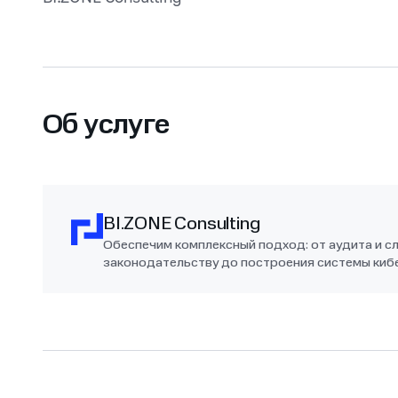
Об услуге
BI.ZONE Consulting
Обеспечим комплексный подход: от аудита и с
законодательству до построения системы ки