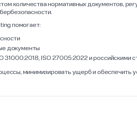
стом количества нормативных документов, рег
ибербезопасности.
ting помогает:
асности
ые документы
SO 31000:2018, ISO 27005:2022 и российскими 
роцессы, минимизировать ущерб и обеспечить 