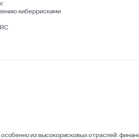
ес
влению киберрисками
GRC
особенно из высокорисковых отраслей: финанс