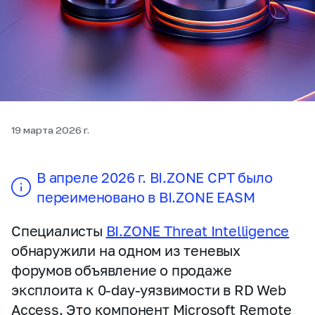
19 марта 2026 г.
В апреле 2026 г. BI.ZONE CPT было
переименовано в BI.ZONE EASM
Специалисты
BI.ZONE Threat Intelligence
обнаружили на одном из теневых
форумов объявление о продаже
эксплоита к 0‑day‑уязвимости в RD Web
Access. Это компонент Microsoft Remote