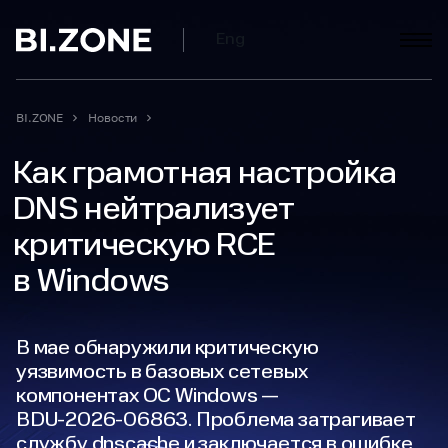
Eng
BI.ZONE
Новости
Как грамотная настройка
DNS нейтрализует
критическую RCE
в Windows
В мае обнаружили критическую
уязвимость в базовых сетевых
компонентах ОС Windows —
BDU‑2026‑06863. Проблема затрагивает
службу dnscache и заключается в ошибке