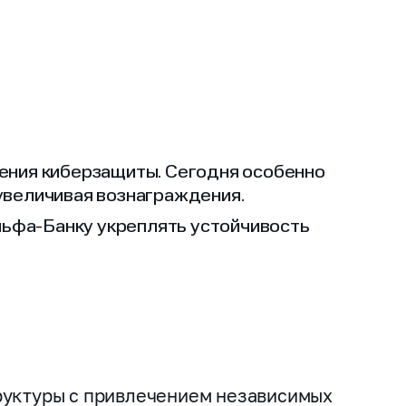
ления киберзащиты. Сегодня особенно
 увеличивая вознаграждения.
льфа‑Банку укреплять устойчивость
руктуры с привлечением независимых