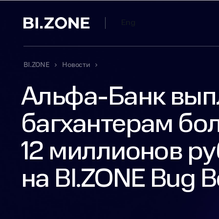
Eng
BI.ZONE
Новости
Альфа‑Банк вып
багхантерам бо
12 миллионов р
на BI.ZONE Bug B