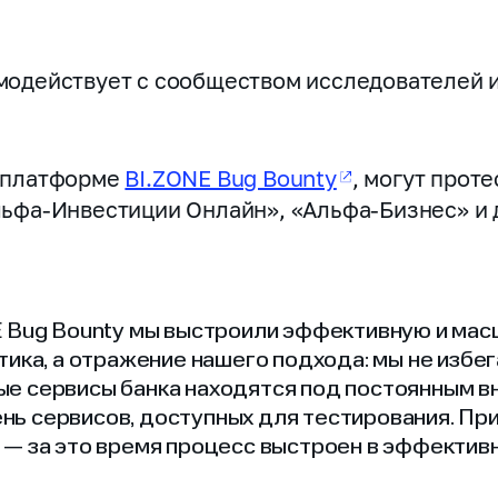
имодействует с сообществом исследователей 
а платформе
BI.ZONE Bug Bounty
, могут прот
льфа‑Инвестиции Онлайн», «Альфа‑Бизнес» и 
NE Bug Bounty мы выстроили эффективную и ма
тика, а отражение нашего подхода: мы не избе
ые сервисы банка находятся под постоянным в
ь сервисов, доступных для тестирования. При
 — за это время процесс выстроен в эффективн