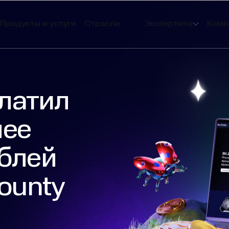
Продукты и услуги
Отрасли
Экспертиза
Комп
латил
лее
ублей
ounty