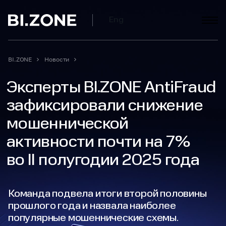
Eng
BI.ZONE
Новости
Эксперты BI.ZONE AntiFraud
зафиксировали снижение
мошеннической
активности почти на 7%
во II полугодии 2025 года
Команда подвела итоги второй половины
прошлого года и назвала наиболее
популярные мошеннические схемы.