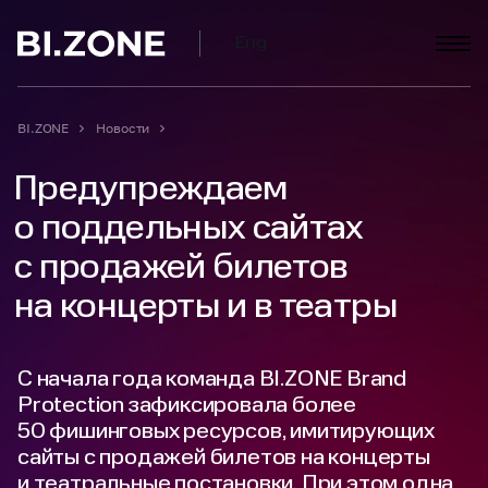
Eng
BI.ZONE
Новости
Предупреждаем
о поддельных сайтах
с продажей билетов
на концерты и в театры
С начала года команда BI.ZONE Brand
Protection зафиксировала более
50 фишинговых ресурсов, имитирующих
сайты с продажей билетов на концерты
и театральные постановки. При этом одна