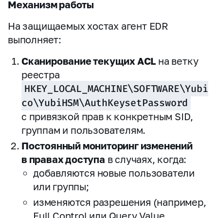
Механизм работы
На защищаемых хостах агент EDR
выполняет:
Сканирование текущих ACL
на ветку
реестра
HKEY_LOCAL_MACHINE\SOFTWARE\Yubi
co\YubiHSM\AuthKeysetPassword
с привязкой прав к конкретным SID,
группам и пользователям.
Постоянный мониторинг изменений
в правах доступа
в случаях, когда:
добавляются новые пользователи
или группы;
изменяются разрешения (например,
Full Control или Query Value