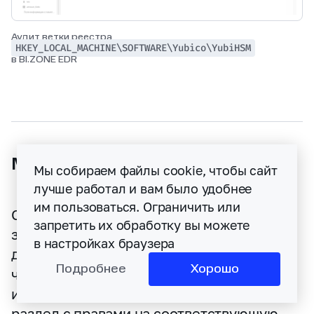
Аудит ветки реестра
HKEY_LOCAL_MACHINE\SOFTWARE\Yubico\YubiHSM
в BI.ZONE EDR
Методы защиты
Мы собираем файлы cookie, чтобы сайт
лучше работал и вам было удобнее
им пользоваться. Ограничить или
Основная угроза в контексте ESC12
запретить их обработку вы можете
заключается в несанкционированном
в настройках браузера
доступе к паролю
AuthKeysetPassword
,
Подробнее
Хорошо
что дает злоумышленнику возможность
использовать ключ CA. Вот как выглядит
раздел с правами на соответствующую