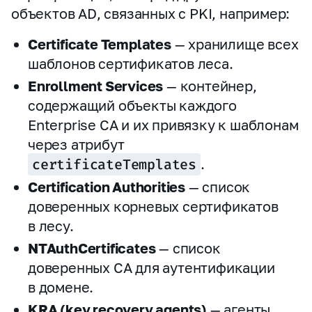
объектов AD, связанных с PKI, например:
Certificate Templates
— хранилище всех
шаблонов сертификатов леса.
Enrollment Services
— контейнер,
содержащий объекты каждого
Enterprise CA и их привязку к шаблонам
через атрибут
certificateTemplates
.
Certification Authorities
— список
доверенных корневых сертификатов
в лесу.
NTAuthCertificates
— список
доверенных CA для аутентификации
в домене.
KRA (key recovery agents)
— агенты