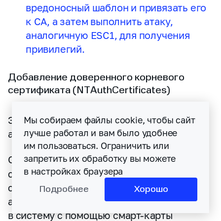
вредоносный шаблон и привязать его
к CA, а затем выполнить атаку,
аналогичную ESC1, для получения
привилегий.
Добавление доверенного корневого
сертификата (NTAuthCertificates)
Этот сценарий ESC5 — мощный вариант
Мы собираем файлы cookie, чтобы сайт
лучше работал и вам было удобнее
атаки на инфраструктуру AD CS.
им пользоваться. Ограничить или
запретить их обработку вы можете
Объект
CN=NTAuthCertificates
в настройках браузера
содержит список сертификатов центров
сертификации, доверенных для целей
Подробнее
Хорошо
аутентификации. Например, при входе
в систему с помощью смарт-карты