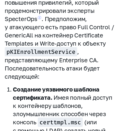
повышения привилегий, который
продемонстрировали эксперты
SpecterOps
.
Предположим,
у атакующего есть право Full Control /
GenericAll на контейнер Certificate
Templates и Write-доступ к объекту
pKIEnrollmentService
,
представляющему Enterprise CA.
Последовательность атаки будет
следующей:
Создание уязвимого шаблона
сертификата.
Имея полный доступ
к контейнеру шаблонов,
злоумышленник способен через
консоль
certtmpl.msc
(или
с помощью LDAP) создать новый